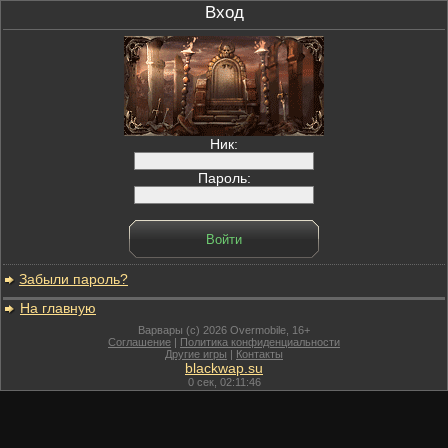
Вход
Ник:
Пароль:
Забыли пароль?
На главную
Варвары (c) 2026 Overmobile, 16+
Соглашение
|
Политика конфиденциальности
Другие игры
|
Контакты
blackwap.su
0
сек,
02:11:46