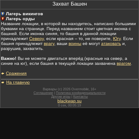
Захват Башен
Лагерь викингов
Лагерь орды
Название локации, в которой вы находитесь, написано большими
буквами на странице. Перед названием стоит цветная иконка с
башней. Если иконка синяя, то башня в данной локации
принадлежит
Северу
, если красная – то, не поверите,
Югу
. Если
башня принадлежит
врагу
, ваши
воины
её могут
атаковать
и,
разрушив, захватить.
Важно!
Вы не можете двигаться вперёд (красные на север, а
синие на юг), если башня в текущей локации захвачена
врагом
.
Сражения
На главную
Варвары (c) 2026 Overmobile, 16+
Соглашение
|
Политика конфиденциальности
Другие игры
|
Контакты
blackwap.su
0
сек,
00:05:19