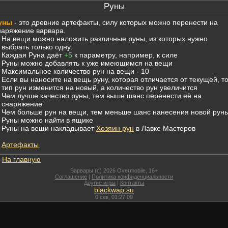
Руны
уны
- это древние артефакты, силу которых можно перенести на
наряжение варвара.
На вещи можно наложить различные руны, из которых нужно
выбрать только одну.
Каждая Руна даёт
+5
к параметру, например, к силе
Руны можно добавлять к уже имеющимся на вещи
Максимальное количество рун на вещи - 10
Если вы наносите на вещь руну, которая отличается от текущей, т
тип рун изменится на новый, а количество рун увеличится
Чем лучше качество руны, тем выше шанс перенести её на
снаряжение
Чем больше рун на вещи, тем меньше шанс нанесения новой рун
Руны можно найти в ящике
Руны на вещи накладывает
Хозяин рун
в Лавке Мастеров
Артефакты
На главную
Варвары (c) 2026 Overmobile, 16+
Соглашение
|
Политика конфиденциальности
Другие игры
|
Контакты
blackwap.su
0
сек,
01:27:09