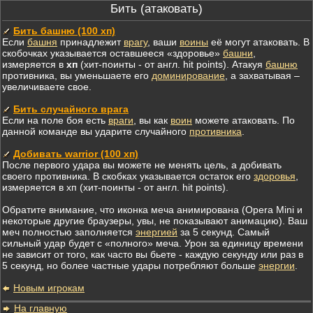
Бить (атаковать)
Бить башню (100 хп)
Если
башня
принадлежит
врагу
, ваши
воины
её могут атаковать. В
скобочках указывается оставшееся «здоровье»
башни
,
измеряется в
хп
(хит-поинты - от англ. hit points). Атакуя
башню
противника, вы уменьшаете его
доминирование
, а захватывая –
увеличиваете свое.
Бить случайного врага
Если на поле боя есть
враги
, вы как
воин
можете атаковать. По
данной команде вы ударите случайного
противника
.
Добивать warrior (100 хп)
После первого удара вы можете не менять цель, а добивать
своего противника. В скобках указывается остаток его
здоровья
,
измеряется в хп (хит-поинты - от англ. hit points).
Обратите внимание, что иконка меча анимирована (Opera Mini и
некоторые другие браузеры, увы, не показывают анимацию). Ваш
меч полностью заполняется
энергией
за 5 секунд. Самый
сильный удар будет с «полного» меча. Урон за единицу времени
не зависит от того, как часто вы бьете - каждую секунду или раз в
5 секунд, но более частные удары потребляют больше
энергии
.
Новым игрокам
На главную