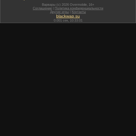
Варвары (c) 2026 Overmobile, 16+
Соглашение
|
Политика конфиденциальности
Другие игры
|
Контакты
blackwap.su
0.001
сек,
10:33:01